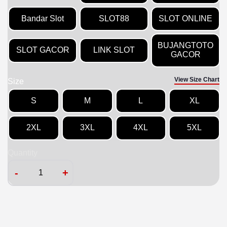
Bandar Slot
SLOT88
SLOT ONLINE
BUJANGTOTO
SLOT GACOR
LINK SLOT
GACOR
View Size Chart
Size
S
M
L
XL
2XL
3XL
4XL
5XL
Quantity
-
+