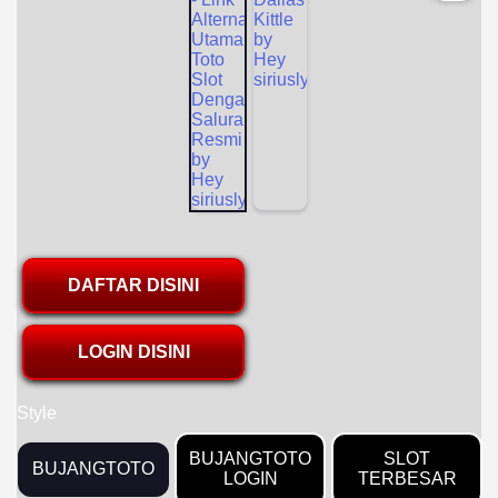
DAFTAR DISINI
LOGIN DISINI
Style
BUJANGTOTO
SLOT
BUJANGTOTO
LOGIN
TERBESAR