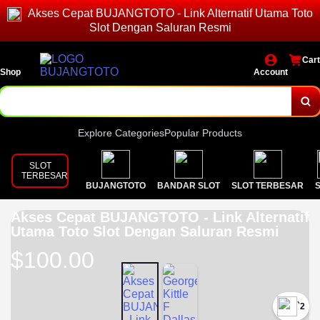
Akses Cepat BUJANGTOTO - Link Alternatif Utama Toto
Slot Dengan Saluran Resmi
Cart
Shop
Account
Explore Categories
Popular Products
SLOT
TERBESAR
BUJANGTOTO
BANDAR SLOT
SLOT TERBESAR
Akses Cepat BUJANGTOTO - Link Alternatif
Utama Toto Slot Dengan Saluran Resmi
$100.00
`2