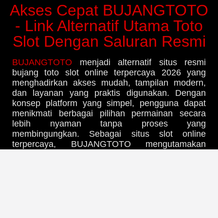
Akses Cepat BUJANGTOTO
- Link Alternatif Utama Toto
Slot Dengan Saluran Resmi
BUJANGTOTO
menjadi alternatif situs resmi
bujang toto slot online terpercaya 2026 yang
menghadirkan akses mudah, tampilan modern,
dan layanan yang praktis digunakan. Dengan
konsep platform yang simpel, pengguna dapat
menikmati berbagai pilihan permainan secara
lebih nyaman tanpa proses yang
membingungkan. Sebagai situs slot online
terpercaya, BUJANGTOTO mengutamakan
pengalaman bermain yang stabil, responsif, dan
mudah diakses dari berbagai perangkat.
Dukungan sistem yang tertata membuat
pengguna bisa menikmati hiburan online dengan
lebih lancar, baik melalui desktop maupun mobile.
Di tahun 2026, BUJANGTOTO hadir sebagai